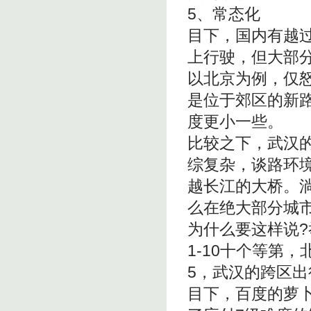
5、常态化
目下，国内有越
上行驶，但大部
以北京为例，仅
是位于郊区的新
度更小一些。
比较之下，武汉
综复杂，谈路环
越长江的大桥。
么在绝大部分城
为什么要这样说
1-10十个等第
5，武汉的跨区出
目下，百度的萝