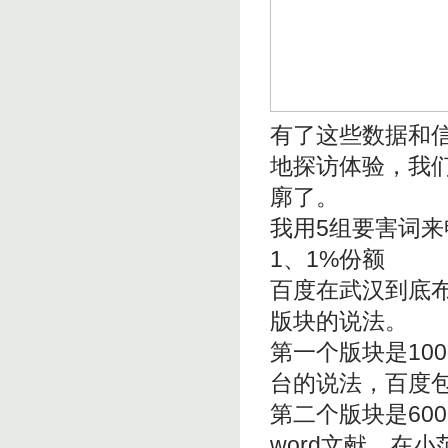
有了这些数据和
地探访体验，我
廓了。
我用5组要害词来
1、1%份额
百度在武汉到底
版块的说法。
第一个版块是10
台的说法，百度包
第二个版块是60
word文献，在