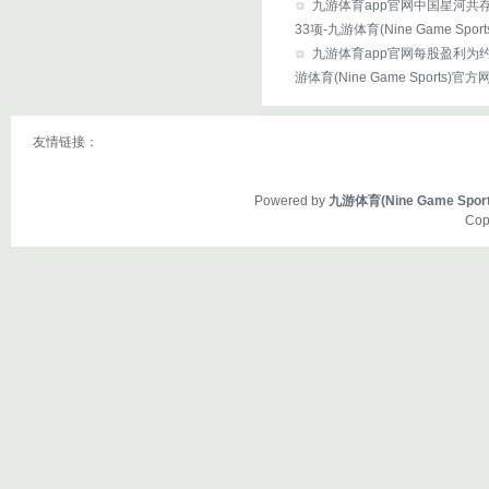
九游体育app官网中国星河共
33项-九游体育(Nine Game Spo
九游体育app官网每股盈利为约0
游体育(Nine Game Sports)官方
友情链接：
Powered by
九游体育(Nine Game Sp
Cop