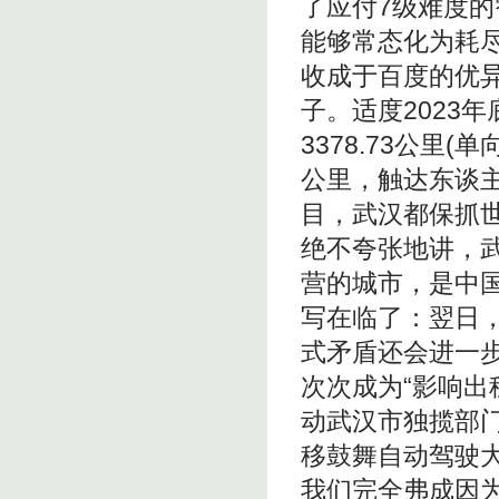
了应付7级难度
能够常态化为耗
收成于百度的优
子。适度2023
3378.73公里
公里，触达东谈主
目，武汉都保抓
绝不夸张地讲，
营的城市，是中
写在临了：翌日
式矛盾还会进一步
次次成为“影响出
动武汉市独揽部
移鼓舞自动驾驶
我们完全弗成因为