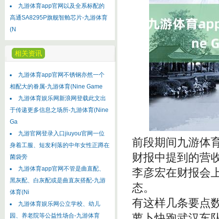
九游体育app官网以及全系标配的
高通SA8295P旗舰智舱芯片-九游体育
(N
相关资讯
九游体育app官网不锈钢亦然一个
相配大的眷属-九游体育(Nine Game
九游体育娱乐网新浪网登载此文出
于传递更多信息之场所-九游体育(Nine
Ga
九游官网登录入口jiuyou官网一位
前段期间九游体育
身着工服、短发利落的中年女性正蹲在
财报中提到的营
菌袋旁
九游体育app官网不管是曲直配、
李彦宏在财报会
黑灰配、白灰配或是曲直灰搭配-九游
态。
体育(Ni
有这样几条要点
九游体育娱乐网公立学校、幼儿
萝卜快跑武汉车队
园、养老院等公益性场合-九游体育