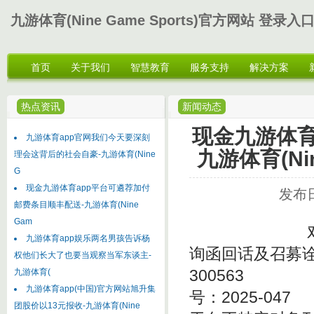
九游体育(Nine Game Sports)官方网站 登录入
首页
关于我们
智慧教育
服务支持
解决方案
热点资讯
新闻动态
现金九游体育
九游体育app官网我们今天要深刻
九游体育(Ni
理会这背后的社会自豪-九游体育(Nine
G
现金九游体育app平台可遴荐加付
发布日
邮费条目顺丰配送-九游体育(Nine
Gam
对于向不特
九游体育app娱乐两名男孩告诉杨
询函回话及召募
权他们长大了也要当观察当军东谈主-
30056
九游体育(
九游体育app(中国)官方网站旭升集
号：2025
团股价以13元报收-九游体育(Nine