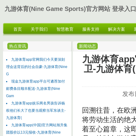
九游体育(Nine Game Sports)官方网站 登录入
首页
关于我们
智慧教育
服务支持
解决方案
热点资讯
新闻动态
九游体育ap
九游体育app官网我们今天要深刻
卫-九游体育(N
理会这背后的社会自豪-九游体育(Nine
G
现金九游体育app平台可遴荐加付
邮费条目顺丰配送-九游体育(Nine
发布日
Gam
九游体育app娱乐两名男孩告诉杨
回溯往昔，在欧
权他们长大了也要当观察当军东谈主-
九游体育(
将劳动生活的绝
九游体育app(中国)官方网站旭升集
着至心篇章，这即
团股价以13元报收-九游体育(Nine