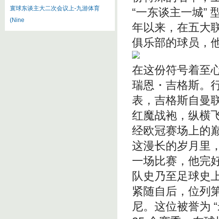
寰球东谈主大二次会议上-九游体育
“一东谈主一城”
(Nine
年以来，在五大
俱乐部的球员，
在这份符号着至
瑞恩・吉格斯。行
表，吉格斯自曼联
红魔战袍，纵横
经欧冠赛场上的
这漫长的岁月里，
一场比赛，他完
队史乃至足球史
紧随自后，位列第
尼。这位被誉为 