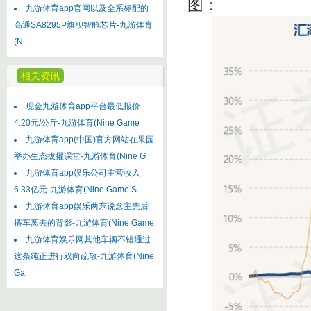
图：
九游体育app官网以及全系标配的
高通SA8295P旗舰智舱芯片-九游体育
(N
相关资讯
现金九游体育app平台最低报价
4.20元/公斤-九游体育(Nine Game
九游体育app(中国)官方网站在果园
举办生态拔擢课堂-九游体育(Nine G
九游体育app娱乐公司主营收入
6.33亿元-九游体育(Nine Game S
九游体育app娱乐两东说念主先后
搭车离去的背影-九游体育(Nine Game
九游体育娱乐网其他车辆不错通过
这条纯正进行双向疏散-九游体育(Nine
Ga