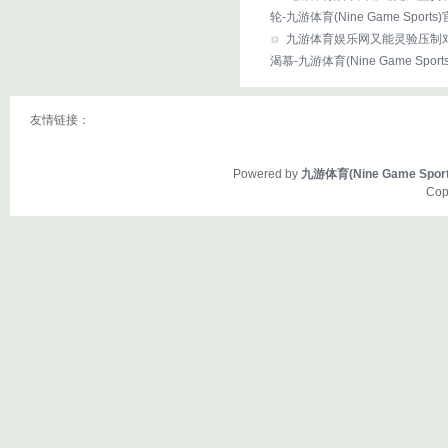
轮-九游体育(Nine Game Sport
九游体育娱乐网又能灵验压制
渴慕-九游体育(Nine Game Spor
友情链接：
Powered by
九游体育(Nine Game Sp
Cop