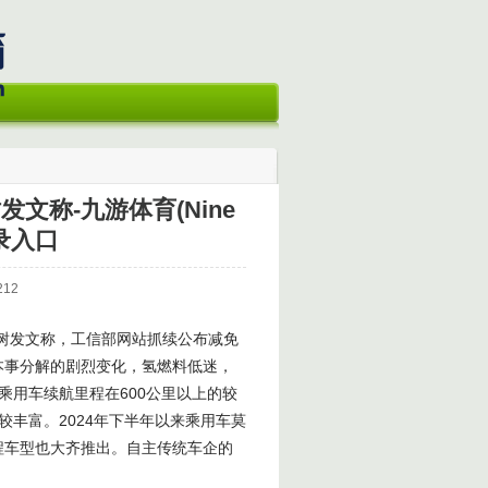
文称-九游体育(Nine
登录入口
12
东树发文称，工信部网站抓续公布减免
本事分解的剧烈变化，氢燃料低迷，
乘用车续航里程在600公里以上的较
丰富。2024年下半年以来乘用车莫
增程车型也大齐推出。自主传统车企的