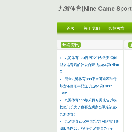
九游体育(Nine Game Sp
首页
关于我们
智慧教育
热点资讯
九游体育app官网我们今天要深刻
理会这背后的社会自豪-九游体育(Nine
G
现金九游体育app平台可遴荐加付
邮费条目顺丰配送-九游体育(Nine
Gam
九游体育app娱乐两名男孩告诉杨
权他们长大了也要当观察当军东谈主-
九游体育(
九游体育app(中国)官方网站旭升集
团股价以13元报收-九游体育(Nine