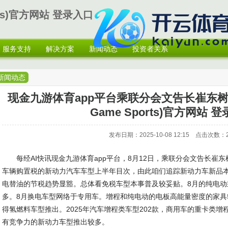
orts)官方网站 登录入口
服务支持
解决方案
新闻动态
投资者关系
新闻动态
现金九游体育app平台乘联分会文告长崔东树发
Game Sports)官方网站 
发布日期：2025-10-08 12:15 点击次数：2
每经AI快讯现金九游体育app平台，8月12日，乘联分会文告长崔
车辆购置税的新动力汽车车型上半年目次，由此咱们追踪新动力车新品
电替油的节税趋势显豁。总体看免税车型本事普及较妥贴。8月的纯电动
多。8月换电车型网络于专用车。增程和纯电动的电板高能量密度的家具较
得氢燃料车型推出。2025年汽车增程类车型202款，商用车的重卡类
有竞争力的新动力车型推出较多。