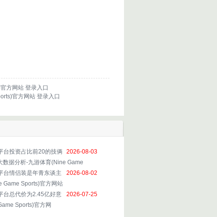
s)官方网站 登录入口
orts)官方网站 登录入口
平台投资占比前20的技俩
2026-08-03
据分析-九游体育(Nine Game
p平台情侣装是年青东谈主
2026-08-02
Game Sports)官方网站
平台总代价为2.45亿好意
2026-07-25
ame Sports)官方网