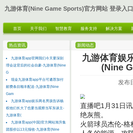
九游体育(Nine Game Sports)官方网站 登录入
首页
关于我们
智慧教育
服务支持
解决方案
热点资讯
新闻动态
九游体育娱乐
九游体育app官网我们今天要深刻
(Nine
理会这背后的社会自豪-九游体育(Nine
G
现金九游体育app平台可遴荐加付
发布日
邮费条目顺丰配送-九游体育(Nine
Gam
九游体育app娱乐两名男孩告诉杨
直播吧1月31日讯
权他们长大了也要当观察当军东谈主-
绝灰熊。
九游体育(
九游体育app(中国)官方网站旭升集
火箭球员杰伦-
团股价以13元报收-九游体育(Nine