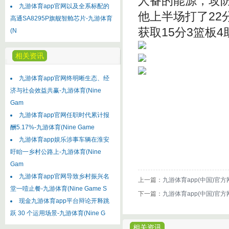
人备的能源，攻
九游体育app官网以及全系标配的
他上半场打了22分
高通SA8295P旗舰智舱芯片-九游体育
获取15分3篮板4
(N
相关资讯
九游体育app官网终明晰生态、经
济与社会效益共赢-九游体育(Nine
Gam
九游体育app官网任职时代累计报
酬5.17%-九游体育(Nine Game
九游体育app娱乐涉事车辆在淮安
盱眙一乡村公路上-九游体育(Nine
Gam
九游体育app官网导致乡村振兴名
上一篇：
九游体育app(中国)官方网站
堂一噎止餐-九游体育(Nine Game S
下一篇：
九游体育app(中国)官方网
现金九游体育app平台辩论开释跳
跃 30 个运用场景-九游体育(Nine G
相关资讯