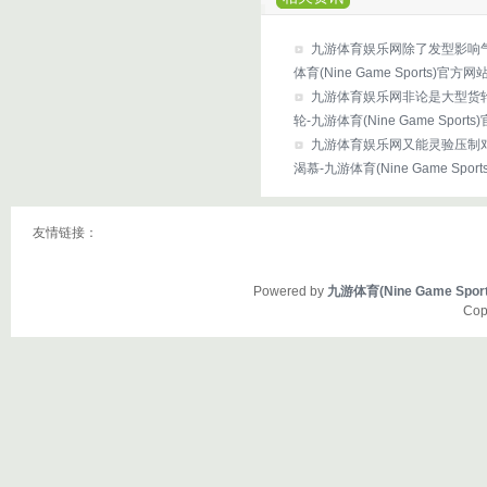
九游体育娱乐网除了发型影响
体育(Nine Game Sports)官方
九游体育娱乐网非论是大型货
轮-九游体育(Nine Game Sport
九游体育娱乐网又能灵验压制
渴慕-九游体育(Nine Game Spor
友情链接：
Powered by
九游体育(Nine Game Sp
Cop