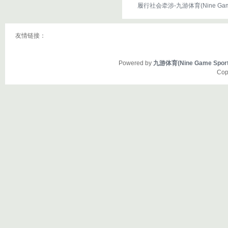
履行社会牵涉-九游体育(Nine Game
友情链接：
Powered by
九游体育(Nine Game Sp
Cop