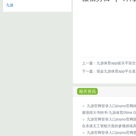
九游
上一篇：
九游体育app娱乐宇宙念
下一篇：
现金九游体育app平台直到其
相关资讯
九游官网登录入口jiuyou官
展现得大书特书-九游体育(Nine Gam
九游官网登录入口jiuyou官
在东谈主工智能方面的参预抓续高增-
九游官网登录入口jiuyou官