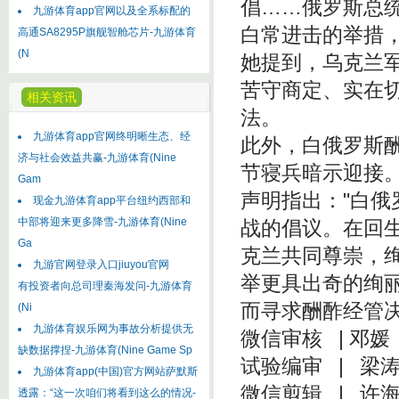
倡……俄罗斯总
九游体育app官网以及全系标配的
白常进击的举措
高通SA8295P旗舰智舱芯片-九游体育
(N
她提到，乌克兰
苦守商定、实在
相关资讯
法。
九游体育app官网终明晰生态、经
此外，白俄罗斯
济与社会效益共赢-九游体育(Nine
节寝兵暗示迎接
Gam
声明指出："白
现金九游体育app平台纽约西部和
中部将迎来更多降雪-九游体育(Nine
战的倡议。在回
Ga
克兰共同尊崇，
九游官网登录入口jiuyou官网
举更具出奇的绚
有投资者向总司理秦海发问-九游体育
而寻求酬酢经管决
(Ni
九游体育娱乐网为事故分析提供无
微信审核 | 邓媛
缺数据撑捏-九游体育(Nine Game Sp
试验编审 | 梁涛
九游体育app(中国)官方网站萨默斯
微信剪辑 | 许海
透露：“这一次咱们将看到这么的情况-