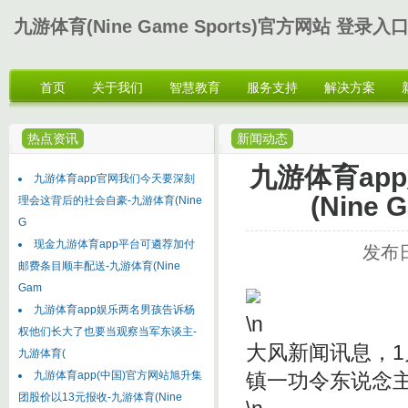
九游体育(Nine Game Sports)官方网站 登录入
首页
关于我们
智慧教育
服务支持
解决方案
热点资讯
新闻动态
九游体育ap
九游体育app官网我们今天要深刻
(Nine
理会这背后的社会自豪-九游体育(Nine
G
现金九游体育app平台可遴荐加付
发布日
邮费条目顺丰配送-九游体育(Nine
Gam
九游体育app娱乐两名男孩告诉杨
\n
权他们长大了也要当观察当军东谈主-
大风新闻讯息，1
九游体育(
九游体育app(中国)官方网站旭升集
镇一功令东说念主
团股价以13元报收-九游体育(Nine