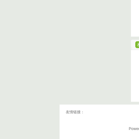
友情链接：
Powe