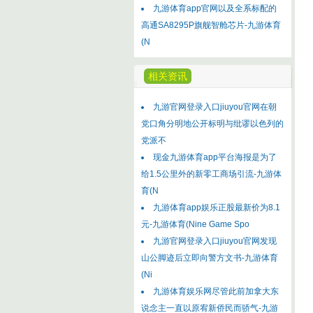
九游体育app官网以及全系标配的
高通SA8295P旗舰智舱芯片-九游体育
(N
相关资讯
九游官网登录入口jiuyou官网在朝
党口角分明地公开标明与纰谬以色列的
党派不
现金九游体育app平台海报是为了
给1.5公里外的新零工商场引流-九游体
育(N
九游体育app娱乐正股最新价为8.1
元-九游体育(Nine Game Spo
九游官网登录入口jiuyou官网发现
山公脚迹后立即向警方文书-九游体育
(Ni
九游体育娱乐网尽管此前加拿大东
说念主一直以原宥新侨民而骄气-九游