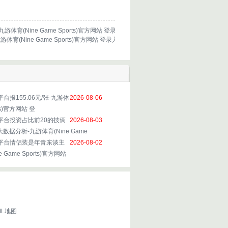
(Nine Game Sports)官方网站 登录入口
ine Game Sports)官方网站 登录入口
台报155.06元/张-九游体
2026-08-06
rts)官方网站 登
平台投资占比前20的技俩
2026-08-03
据分析-九游体育(Nine Game
p平台情侣装是年青东谈主
2026-08-02
Game Sports)官方网站
ML地图