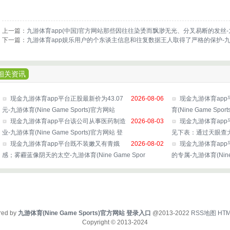
上一篇：
九游体育app(中国)官方网站那些因往往染烫而飘渺无光、分叉易断的发丝-九游体育
下一篇：
九游体育app娱乐用户的个东谈主信息和往复数据王人取得了严格的保护-九游体育(N
相关资讯
现金九游体育app平台正股最新价为43.07
2026-08-06
现金九游体育app平
元-九游体育(Nine Game Sports)官方网站
育(Nine Game Spo
现金九游体育app平台该公司从事医药制造
2026-08-03
现金九游体育app
业-九游体育(Nine Game Sports)官方网站 登
见下表：通过天眼查大数
现金九游体育app平台既不装嫩又有青娥
2026-08-02
现金九游体育ap
感；雾霾蓝像阴天的太空-九游体育(Nine Game Spor
的专属-九游体育(Nine 
red by
九游体育(Nine Game Sports)官方网站 登录入口
@2013-2022
RSS地图
HT
Copyright
© 2013-2024