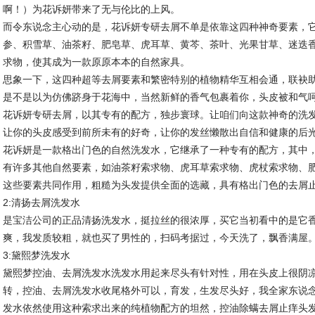
啊！）为花诉妍带来了无与伦比的上风。
而令东说念主心动的是，花诉妍专研去屑不单是依靠这四种神奇要素，
参、积雪草、油茶籽、肥皂草、虎耳草、黄芩、茶叶、光果甘草、迷迭
求物，使其成为一款原原本本的自然家具。
思象一下，这四种超等去屑要素和繁密特别的植物精华互相会通，联袂
是不是以为仿佛跻身于花海中，当然新鲜的香气包裹着你，头皮被和气
花诉妍专研去屑，以其专有的配方，独步寰球。让咱们向这款神奇的洗
让你的头皮感受到前所未有的好奇，让你的发丝懒散出自信和健康的后
花诉妍是一款格出门色的自然洗发水，它继承了一种专有的配方，其中
有许多其他自然要素，如油茶籽索求物、虎耳草索求物、虎杖索求物、肥
这些要素共同作用，粗糙为头发提供全面的选藏，具有格出门色的去屑
2:清扬去屑洗发水
是宝洁公司的正品清扬洗发水，挺拉丝的很浓厚，买它当初看中的是它香
爽，我发质较粗，就也买了男性的，扫码考据过，今天洗了，飘香满屋。
3:黛熙梦洗发水
黛熙梦控油、去屑洗发水洗发水用起来尽头有针对性，用在头皮上很阴
转，控油、去屑洗发水收尾格外可以，育发，生发尽头好，我全家东说
发水依然使用这种索求出来的纯植物配方的坦然，控油除螨去屑止痒头