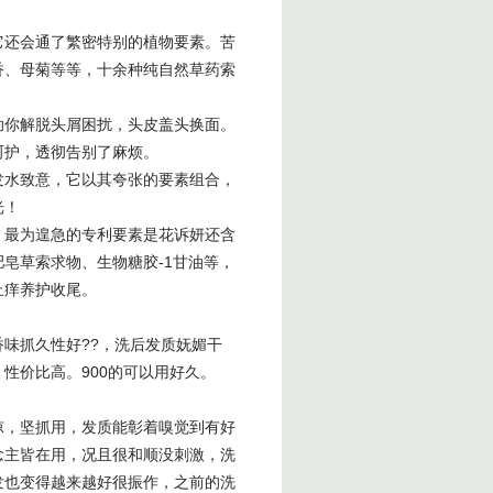
它还会通了繁密特别的植物要素。苦
香、母菊等等，十余种纯自然草药索
助你解脱头屑困扰，头皮盖头换面。
呵护，透彻告别了麻烦。
发水致意，它以其夸张的要素组合，
光！
，最为遑急的专利要素是花诉妍还含
皂草索求物、生物糖胶-1甘油等，
止痒养护收尾。
味抓久性好??，洗后发质妩媚干
性价比高。900的可以用好久。
凉，坚抓用，发质能彰着嗅觉到有好
念主皆在用，况且很和顺没刺激，洗
发也变得越来越好很振作，之前的洗